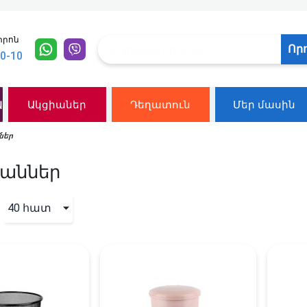
տրոն
Որ
10-10
ն
Ակցիաներ
Դեղատուն
Մեր մասին
ներ
աններ
40 հատ