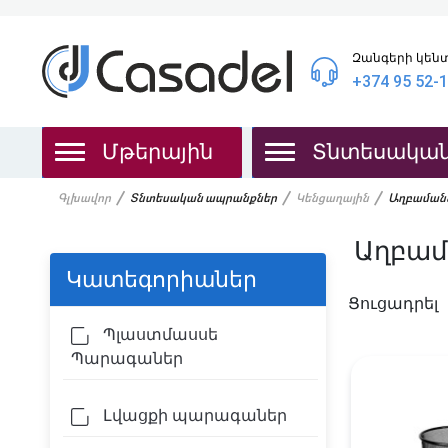
Զանգերի կեն
+374 95 52-
Մթերային
Տնտեսակա
Գլխավոր
Տնտեսական ապրանքներ
Կենցաղային
Աղբաման
Աղբամ
Կատեգորիաներ
Ցուցադրել
Պլաստմասսե
Պարագաներ
Լվացքի պարագաներ