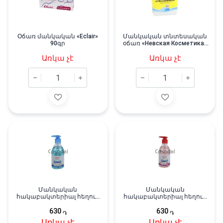
Օճառ մանկական «Eclair»
Մանկական տնտեսական
90գր
օճառ «Невская Косметика»
180գր
Առկա չէ
Առկա չէ
Մանկական
Մանկական
հակաբակտերիալ հեղուկ
հակաբակտերիալ հեղուկ
օճառ «Quick» 350մլ
օճառ «Quick» 350մլ
630
630
֏
֏
Առկա չէ
Առկա չէ