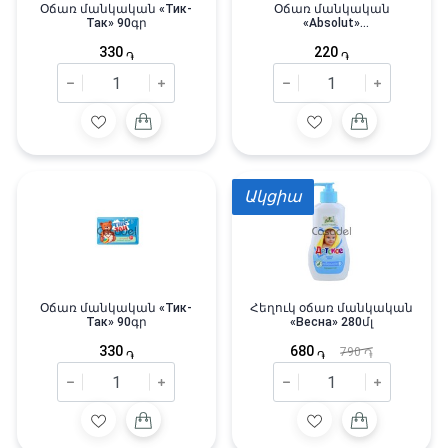
Օճառ մանկական «Тик-
Օճառ մանկական
Так» 90գր
«Absolut»
հակաբակտերիալ 90գր
330
220
֏
֏
Ակցիա
Օճառ մանկական «Тик-
Հեղուկ օճառ մանկական
Так» 90գր
«Весна» 280մլ
330
680
790
֏
֏
֏