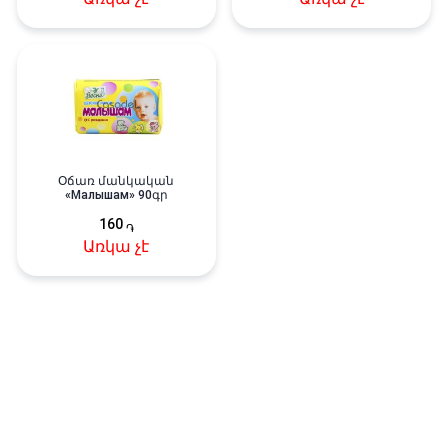
Օճառ մանկական
«Малышам» 90գր
160
֏
Առկա չէ