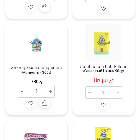
Մանկական կրեմ-օճառ
Հեղուկ օճառ մանկական
«Ушастый Нянь» 90գր
«Минионы» 300մլ
Առկա չէ
730
֏