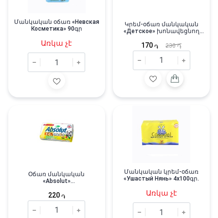
Մանկական օճառ «Невская
Կրեմ-օճառ մանկական
Косметика» 90գր
«Детское» խոնավեցնող
90գր
Առկա չէ
170
230
֏
֏
Մանկական կրեմ-օճառ
Օճառ մանկական
«Ушастый Нянь» 4x100գր.
«Absolut»
հակաբակտերիալ 90գր
Առկա չէ
220
֏