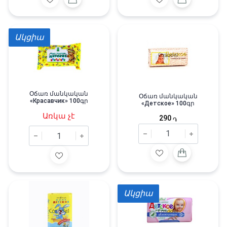
Ակցիա
Օճառ մանկական
Օճառ մանկական
«Красавчик» 100գր
«Детское» 100գր
Առկա չէ
290
֏
Ակցիա