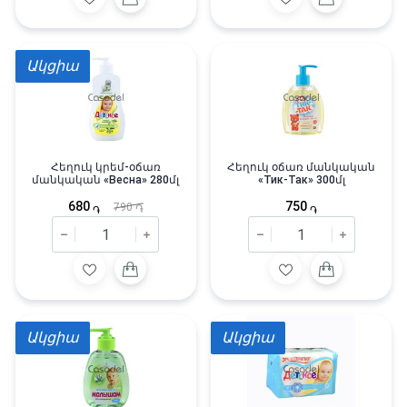
Ակցիա
Հեղուկ կրեմ-օճառ
Հեղուկ օճառ մանկական
մանկական «Весна» 280մլ
«Тик-Так» 300մլ
680
750
790
֏
֏
֏
Ակցիա
Ակցիա