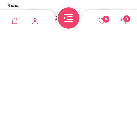
Կապ
Անդրանիկի փող, 129/2 շենք
0
0
+374 95 52-10-10
casadel.store@gmail.com
© Casadel store 2026. Բոլոր իրավունքները
պաշտպանված են
Վեբ կայքերի պատրաստում զրոյից
Օնլայն խանութի SEO առաջխաղացում