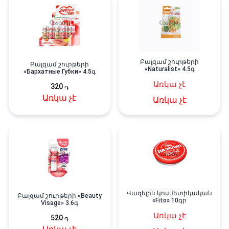
Բալզամ շուրթերի
Բալզամ շուրթերի
«Naturalist» 4․5գ
«Бархатные Губки» 4.5գ
Առկա չէ
320
֏
Առկա չէ
Առկա չէ
Վազելին կոսմետիկական
Բալզամ շուրթերի «Beauty
«Fito» 10գր
Visage» 3.6գ
Առկա չէ
520
֏