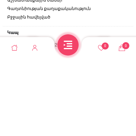
Գաղտնիության քաղաքականություն
Բջջային հավելված
Կապ
Անդրանիկի փող, 129/2 շենք
0
0
+374 95 52-10-10
casadel.store@gmail.com
© Casadel store 2026. Բոլոր իրավունքները
պաշտպանված են
Վեբ կայքերի պատրաստում զրոյից
Օնլայն խանութի SEO առաջխաղացում