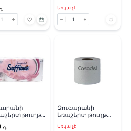
A» 150 թերթ /
Առկա չէ
5սմ
֏
գարանի
Զուգարանի
աշերտ թուղթ
եռաշերտ թուղթ
fione» 140 թերթ
«Selpak»
0
Առկա չէ
֏