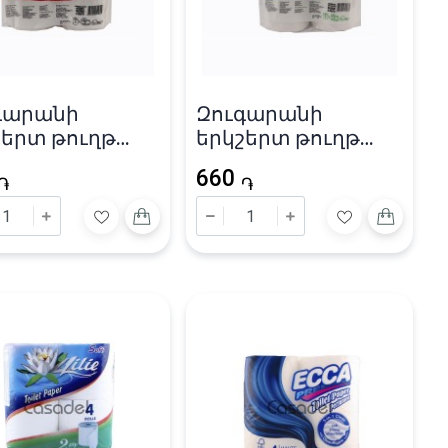
գարանի
Զուգարանի
շերտ թուղթ
երկշերտ թուղթ
x» 26մ /
«RL» 30մ / 14.5X10սմ
660
X10սմ
֏
֏