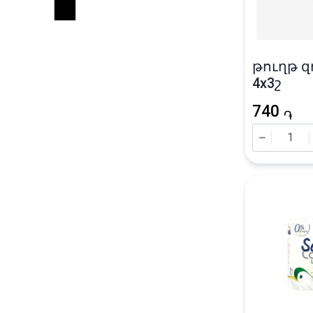
թուղթ զո
4x3շ
740
֏