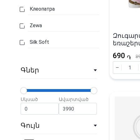
Клеопатра
Zewa
Զուգար
Silk Soft
եռաշեր
«Belinno»
690
8
֏
Գներ
Սկսած
Ավարտված
Գույն