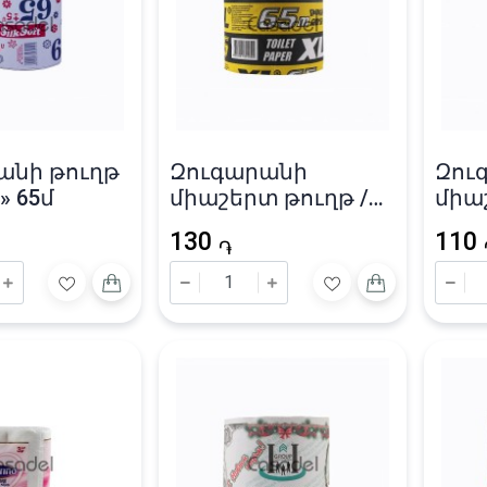
անի թուղթ
Զուգարանի
Զու
t» 65մ
միաշերտ թուղթ /
միա
65մ
«Extr
130
110
֏