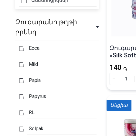
Անձեռոցիկներ
Զուգարանի թղթի
բրենդ
Զուգար
Ecca
«Silk Sof
Mild
140
֏
Papia
Papyrus
Ակցիա
RL
Selpak