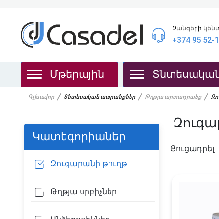
Զանգերի կեն
+374 95 52-
Մթերային
Տնտեսակա
Գլխավոր
Տնտեսական ապրանքներ
Թղթյա արտադրանք
Զո
Զուգա
Կատեգորիաներ
Ցուցադրել
Զուգարանի թուղթ
Թղթյա սրբիչներ