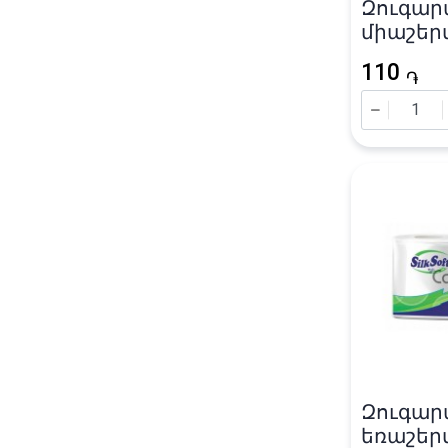
Զուգար
միաշեր
«Клеопат
110
֏
Զուգար
եռաշեր