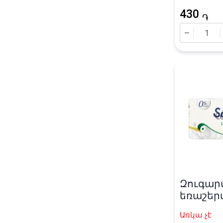
«Silk So
430
/ 95X120
֏
Զուգար
եռաշեր
«Soffion
Առկա չէ