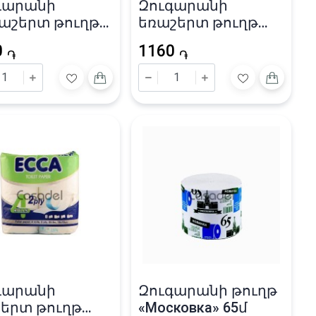
գարանի
Զուգարանի
աշերտ թուղթ
եռաշերտ թուղթ
fione» 140 թերթ
«Zewa» Deluxe 142
0
1160
4X13սմ
թերթ / 12.0x9.5սմ
֏
֏
գարանի
Զուգարանի թուղթ
շերտ թուղթ
«Московка» 65մ