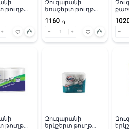
անի
Զուգարանի
Զու
տ թուղթ
եռաշերտ թուղթ
քառ
ра» 65մ
«Zewa» Deluxe 150
«Sof
1160
102
թերթ / 12.0x9.3սմ
/ 9.
֏
անի
Զուգարանի
Զու
տ թուղթ
երկշերտ թուղթ
երկ