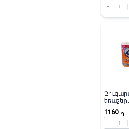
Զուգար
եռաշեր
«Zewa» D
1160
թերթ / 1
֏