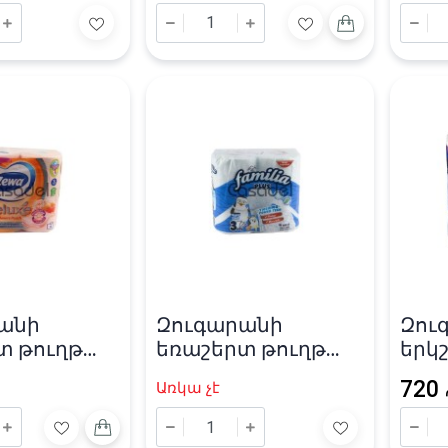
անի
Զուգարանի
Զու
տ թուղթ
եռաշերտ թուղթ
երկ
eluxe 142
«Familia» 130 թերթ /
«Pap
720
Առկա չէ
2.0x9.5սմ
90X124մմ
97X1