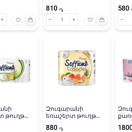
ft» 175 թերթ
«Silk Soft» 240 թերթ
«ECC
810
580
 մմ
10X1
֏
անի
Զուգարանի
Զու
տ թուղթ
եռաշերտ թուղթ
քառ
e» 140 թերթ
«Soffione» 4 հատ
«Sof
880
180
֏