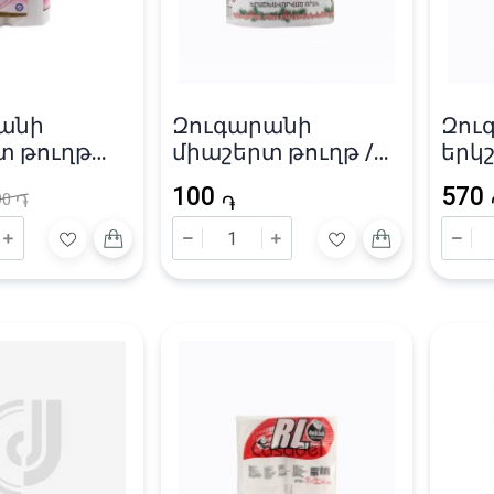
անի
Զուգարանի
Զու
տ թուղթ
միաշերտ թուղթ /
երկ
65մ
«Rela
100
570
90
֏
14.5
֏