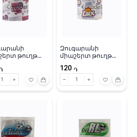
գարանի
Զուգարանի
շերտ թուղթ
միաշերտ թուղթ
a» / 77մ
«Lux» / 60մ
120
֏
֏