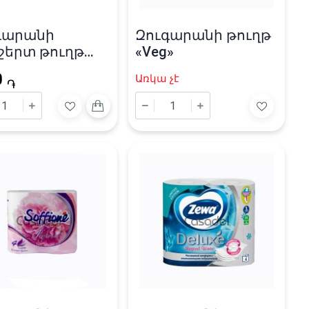
գարանի
Զուգարանի թուղթ
շերտ թուղթ
«Veg»
» 150 թերթ /
0
Առկա չէ
21մմ
֏