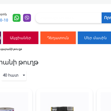
տրոն
Որ
10-10
ն
Ակցիաներ
Դեղատուն
Մեր մասին
ւգարանի թուղթ
րանի թուղթ
40 հատ