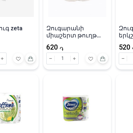
ւգ zeta
Զուգարանի
Զու
միաշերտ թուղթ
երկ
«RL» 65մ / 14.5X10սմ
հակ
620
520
թուղ
֏
թերթ