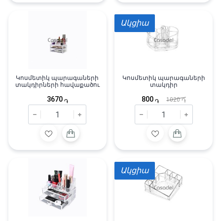
Ակցիա
Կոսմետիկ պարագաների
Կոսմետիկ պարագաների
տակդիրների հավաքածու
տակդիր
3670
800
1020
֏
֏
֏
Ակցիա