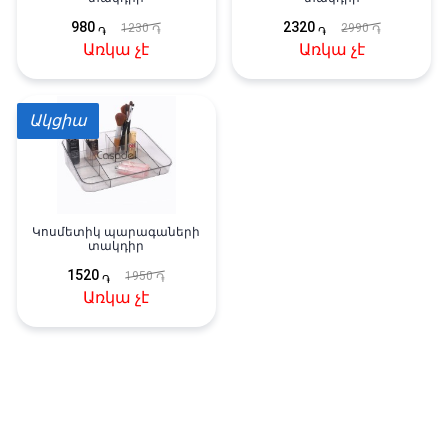
980
2320
1230
2990
֏
֏
֏
֏
Առկա չէ
Առկա չէ
Ակցիա
Կոսմետիկ պարագաների
տակդիր
1520
1950
֏
֏
Առկա չէ