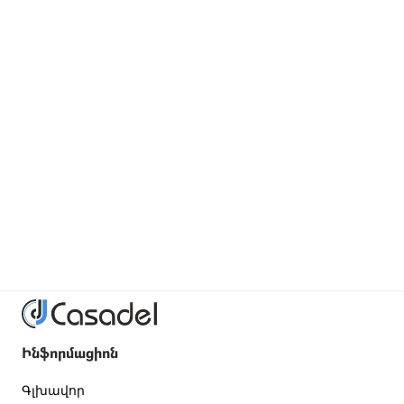
Ինֆորմացիոն
Գլխավոր