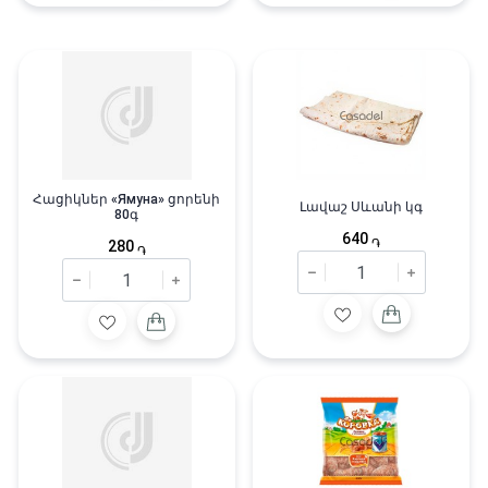
Հացիկներ «Ямуна» ցորենի
Լավաշ Սևանի կգ
80գ
640
֏
280
֏