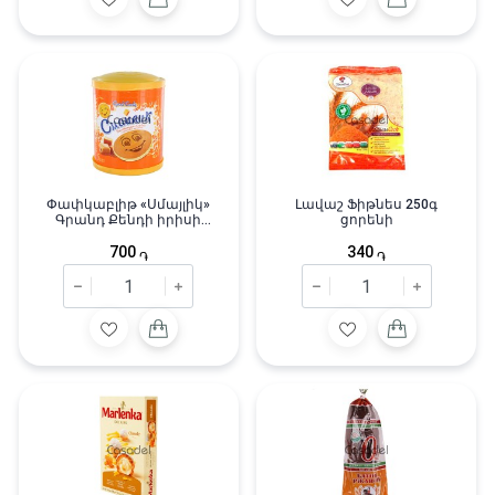
Փափկաբլիթ «Սմայլիկ»
Լավաշ Ֆիթնես 250գ
Գրանդ Քենդի իրիսի
ցորենի
միջուկով 5 հատ/200գ
700
340
֏
֏