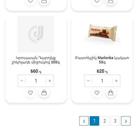
Կրուասան Դարոյնք
Բատոնչիկ Marlenka կակաո
շոկոլադե միջուկով 300գ
50գ
660
620
֏
֏
‹
›
1
2
3