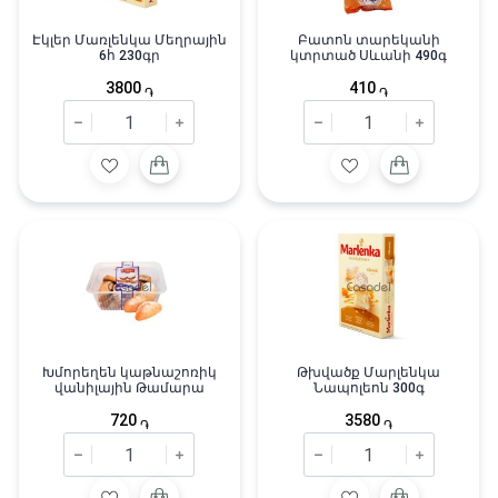
Էկլեր Մառլենկա Մեղրային
Բատոն տարեկանի
6հ 230գր
կտրտած Սևանի 490գ
3800
410
֏
֏
Խմորեղեն կաթնաշոռիկ
Թխվածք Մարլենկա
վանիլային Թամարա
Նապոլեոն 300գ
720
3580
֏
֏