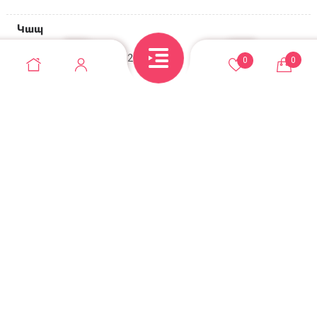
Կապ
Անդրանիկի փող, 129/2 շենք
0
0
+374 95 52-10-10
casadel.store@gmail.com
© Casadel store 2026. Բոլոր իրավունքները
պաշտպանված են
Վեբ կայքերի պատրաստում զրոյից
Օնլայն խանութի SEO առաջխաղացում