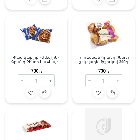
Փափկաբլիթ «Սմայլիկ»
Կրուասան Գրանդ Քենդի
Գրանդ Քենդի կաթնային
շոկոլադե միջուկով 300գ
միջուկով 5 հատ/200գ
700
730
֏
֏