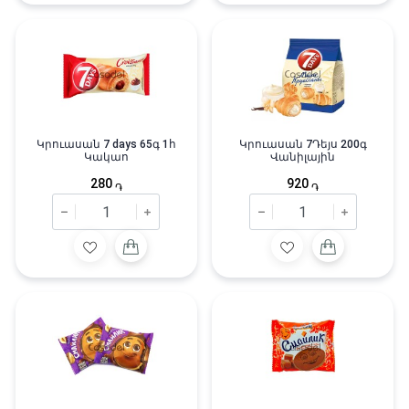
Կրուասան 7 days 65գ 1հ
Կրուասան 7Դեյս 200գ
Կակաո
Վանիլային
280
920
֏
֏