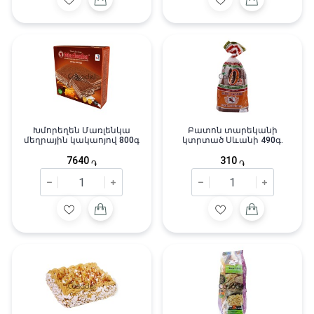
Խմորեղեն Մառլենկա
Բատոն տարեկանի
մեղրային կակաոյով 800գ
կտրտած Սևանի 490գ.
7640
310
֏
֏