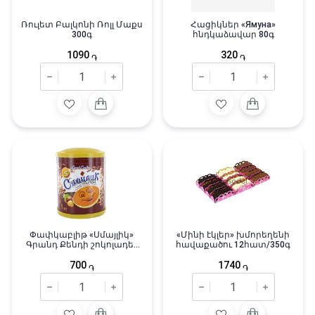
Ռուլետ Բալկոնի Ռոլլ Մաքս
Հացիկներ «Ямуна»
300գ
հնդկաձավար 80գ
1090
320
֏
֏
Փափկաբլիթ «Սմայլիկ»
«Մինի էկլեր» խմորեղենի
Գրանդ Քենդի շոկոլադե-
հավաքածու 12հատ/350գ
ընկուզային միջուկով 5
հատ/200գ
700
1740
֏
֏