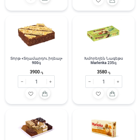
Տորթ «Տղամարդու իդեալ»
Խմորեղեն Նագեթս
900գ
Marlenka 235գ
3900
3580
֏
֏