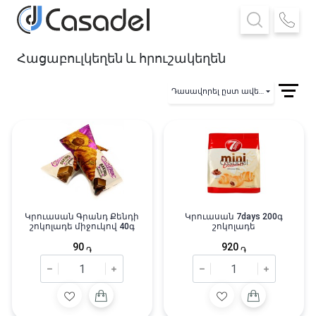
Հացաբուլկեղեն և հրուշակեղեն
Դասավորել ըստ ավելացման
Կրուասան Գրանդ Քենդի
Կրուասան 7days 200գ
շոկոլադե միջուկով 40գ
շոկոլադե
90
920
֏
֏