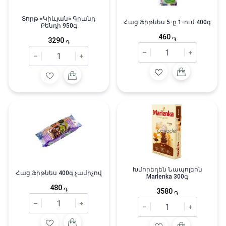
Տորթ «Կիևյան» Գրանդ
Հաց Ֆիթնես 5-ը 1-ում 400գ
Քենդի 950գ
460
֏
3290
֏
Խմորեղեն Նապոլեոն
Հաց Ֆիթնես 400գ չամիչով
Marlenka 300գ
480
֏
3580
֏