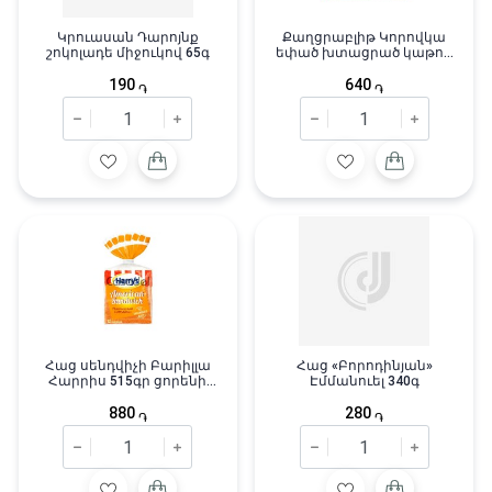
Կրուասան Դարոյնք
Քաղցրաբլիթ Կորովկա
շոկոլադե միջուկով 65գ
եփած խտացրած կաթով
300գ
190
640
֏
֏
Հաց սենդվիչի Բարիլլա
Հաց «Բորոդինյան»
Հարրիս 515գր ցորենի
Էմմանուել 340գ
թեփ
880
280
֏
֏