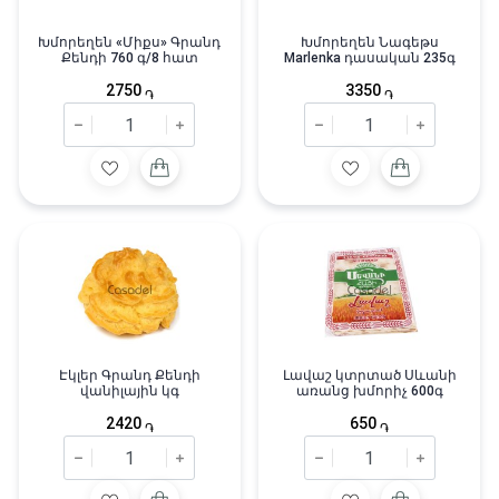
Խմորեղեն «Միքս» Գրանդ
Խմորեղեն Նագեթս
Քենդի 760 գ/8 հատ
Marlenka դասական 235գ
2750
3350
֏
֏
Էկլեր Գրանդ Քենդի
Լավաշ կտրտած Սևանի
վանիլային կգ
առանց խմորիչ 600գ
2420
650
֏
֏