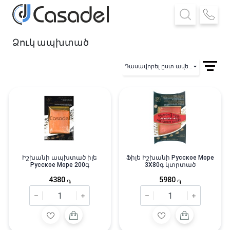
Ձուկ ապխտած
Դասավորել ըստ ավելացման
Իշխանի ապխտած իլե
Ֆիլե Իշխանի Русское Море
Русское Море 200գ
3X80գ կտրտած
4380
5980
֏
֏