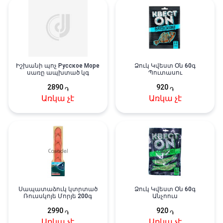
Իշխանի պոչ Русское Море
Ձուկ Կվեստ Օն 60գ
սառը ապխտած կգ
Պուտասու
2890
920
֏
֏
Առկա չէ
Առկա չէ
Սապատաձուկ կտրտած
Ձուկ Կվեստ Օն 60գ
Ռուսսկոյե Մորյե 200գ
Անչոուս
2990
920
֏
֏
Առկա չէ
Առկա չէ