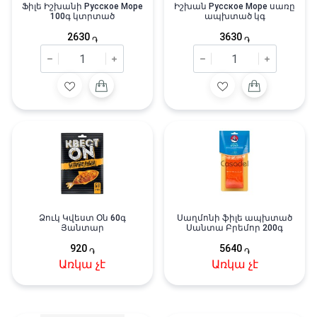
Ֆիլե Իշխանի Русское Море
Իշխան Русское Море սառը
100գ կտրտած
ապխտած կգ
2630
3630
֏
֏
Ձուկ Կվեստ Օն 60գ
Սաղմոնի ֆիլե ապխտած
Յանտար
Սանտա Բրեմոր 200գ
920
5640
֏
֏
Առկա չէ
Առկա չէ