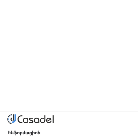
Ինֆորմացիոն