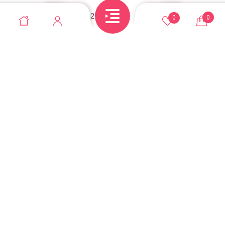
Անդրանիկի փող, 129/2 շենք
0
0
+374 95 52-10-10
casadel.store@gmail.com
© Casadel store 2026. Բոլոր իրավունքները
պաշտպանված են
Վեբ կայքերի պատրաստում զրոյից
Օնլայն խանութի SEO առաջխաղացում