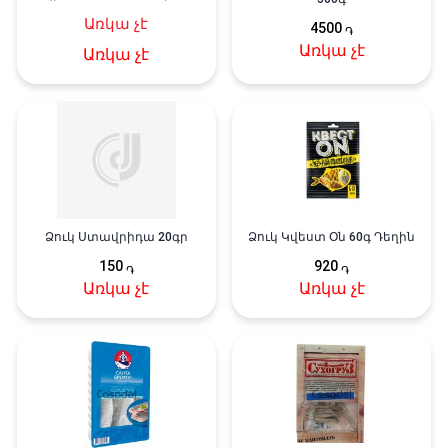
100գ
Առկա չէ
4500
֏
Առկա չէ
Առկա չէ
Ձուկ Ստավրիդա 20գր
Ձուկ Կվեստ Օն 60գ Դեղին
150
920
֏
֏
Առկա չէ
Առկա չէ