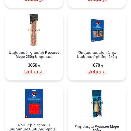
Ապխտած Իշխանի Русское
Ծովատառեխի ֆիլե
Море 250գ կտրտած
Սանտա Բրեմոր 240գ
3050
1670
֏
֏
Առկա չէ
Առկա չէ
Ձուկ Ֆիլե Իշխան
Գորբուշա Русское Море
ապխտած Սանտա Բրեմոր
500գ