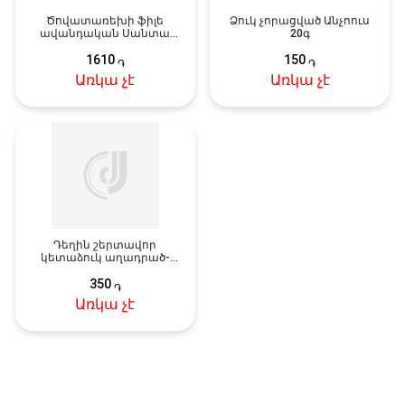
Ծովատառեխի ֆիլե
Ձուկ չորացված Անչոուս
ավանդական Սանտա
20գ
Բրեմոր 240գ
1610
150
֏
֏
Առկա չէ
Առկա չէ
Դեղին շերտավոր
կետաձուկ աղադրած-
չորացրած 18գր
350
֏
Առկա չէ