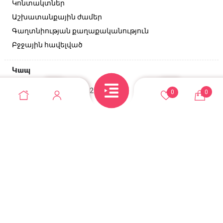
Կոնտակտներ
Աշխատանքային ժամեր
Գաղտնիության քաղաքականություն
Բջջային հավելված
Կապ
Անդրանիկի փող, 129/2 շենք
0
0
+374 95 52-10-10
casadel.store@gmail.com
© Casadel store 2026. Բոլոր իրավունքները
պաշտպանված են
Վեբ կայքերի պատրաստում զրոյից