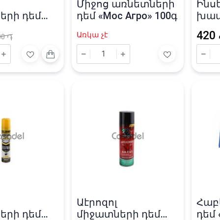
Միջոց առնետների
Ինս
երի դեմ
դեմ «Мос Агро» 100գ
խավ
ос» 140մլ
դեմ 
420
Առկա չէ
00
֏
Աէրոզոլ
Հաբ
երի դեմ
միջատների դեմ
դեմ 