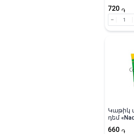
«Дихлоф
720
֏
Կաթիկ 
դեմ «Nad
660
֏