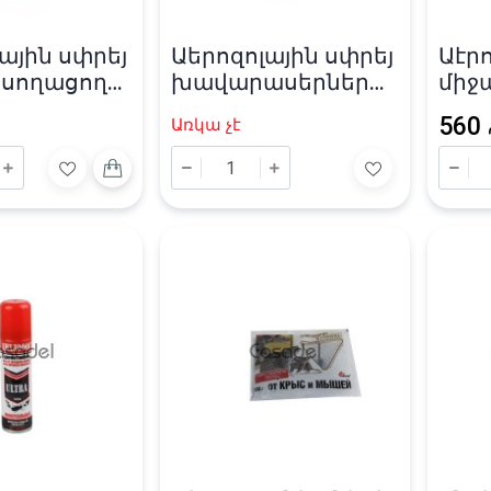
ային սփրեյ
Աերոզոլային սփրեյ
Աէրո
 սողացող
խավարասերների
միջ
երի դեմ
և մրջյունների դեմ
«Дих
560
Առկա չէ
0մլ
«Raid» 300մլ