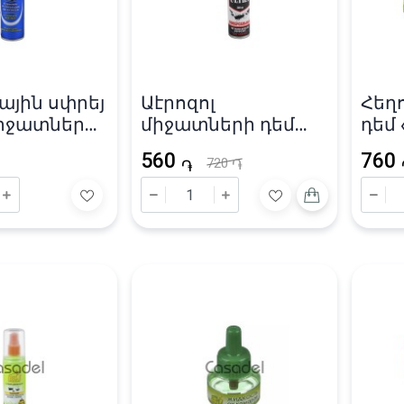
ային սփրեյ
Աէրոզոլ
Հեղ
միջատների
միջատների դեմ
դեմ 
d» 300մլ
«Дихлофос» 200մլ
560
760
720
֏
֏