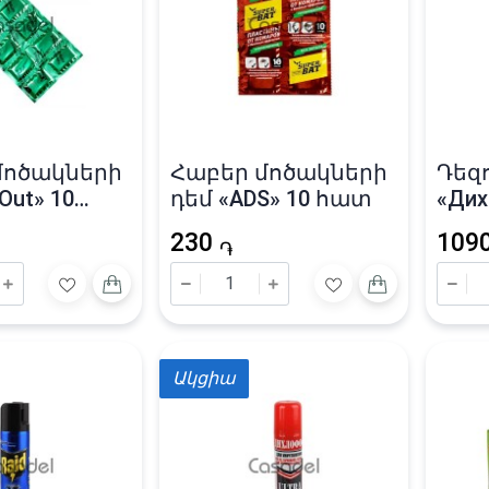
մոծակների
Հաբեր մոծակների
Դեզ
Out» 10
դեմ «ADS» 10 հատ
«Дих
սող
230
109
միջ
֏
200 մ
Ակցիա