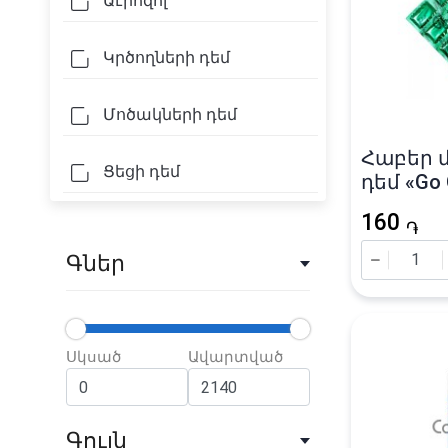
Աէրոզոլ
Կրծողների դեմ
Մոծակների դեմ
Հաբեր 
Ցեցի դեմ
դեմ «Go 
հատ
160
֏
Գներ
Սկսած
Ավարտված
Գույն