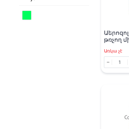
Աերոզոլ
թռչող 
դեմ «Rai
Առկա չէ