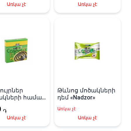
Առկա չէ
Առկա չէ
ույրներ
Թևնոց մոծակների
ակների համար
դեմ «Nadzor»
zor»
0
Առկա չէ
֏
Առկա չէ
Առկա չէ