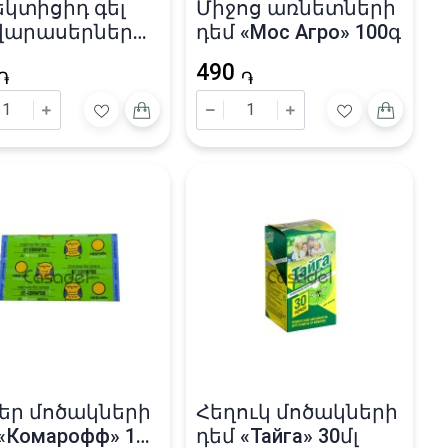
եկտիցիդ գել
Միջոց առնետների
արասերների
դեմ «Мос Агро» 100գ
«Go Out»
490
֏
֏
եր մոծակների
Հեղուկ մոծակների
«Комарофф» 10
դեմ «Тайга» 30մլ