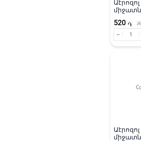
Աէրոզոլ
միջատն
«Дихлоф
520
7
֏
Աէրոզոլ
միջատն