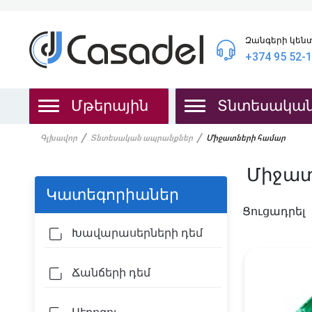
Զանգերի կեն
+374 95 52-
Մթերային
Տնտեսակա
Գլխավոր
Տնտեսական ապրանքներ
Միջատների համար
Միջատ
Կատեգորիաներ
Ցուցադրել
Խավարասերների դեմ
Ճանճերի դեմ