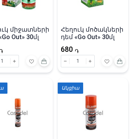
ուկ միջատների
Հեղուկ մոծակների
«Go Out» 30մլ
դեմ «Go Out» 30մլ
680
֏
֏
իա
Ակցիա