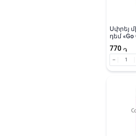
Սփրեյ 
դեմ «Go 
770
֏