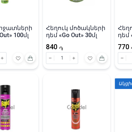
միջատների
Հեղուկ մոծակների
Հեղ
Out» 100մլ
դեմ «Go Out» 30մլ
դեմ 
840
770
֏
Ակց