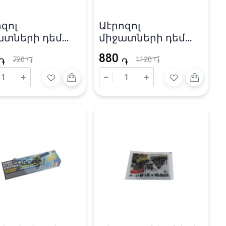
զոլ
Աէրոզոլ
ատների դեմ
միջատների դեմ
лофос» 130մլ
«Дихлофос»240մլ
880
720
1120
֏
֏
֏
֏