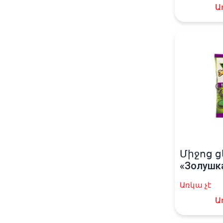
Ա
Միջոց ց
«Золушк
Առկա չէ
Ա