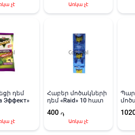
ռկա չէ
Առկա չէ
եցի դեմ
Հաբեր մոծակների
Պար
а Эффект»
դեմ «Raid» 10 հատ
մոծ
«Nad
400
102
֏
ռկա չէ
Առկա չէ