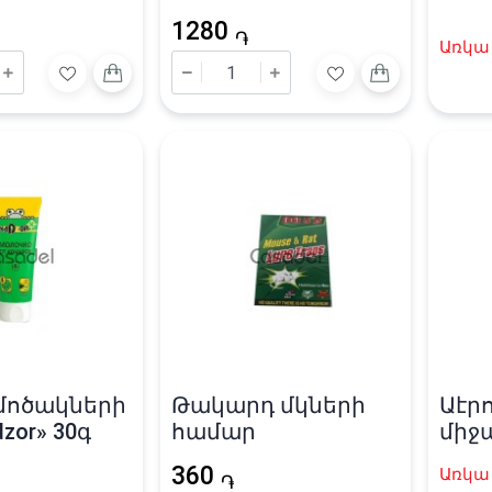
ос» 130մլ
«Дихлофос»400մլ
հա
1280
֏
Առկա 
մոծակների
Թակարդ մկների
Աէրո
zor» 30գ
համար
միջ
«Sam
360
Առկա 
֏