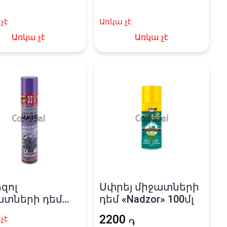
տ
չէ
Առկա չէ
Առկա չէ
Առկա չէ
զոլ
Սփրեյ միջատների
ատների դեմ
դեմ «Nadzor» 100մլ
tox» 400մլ
2200
չէ
֏