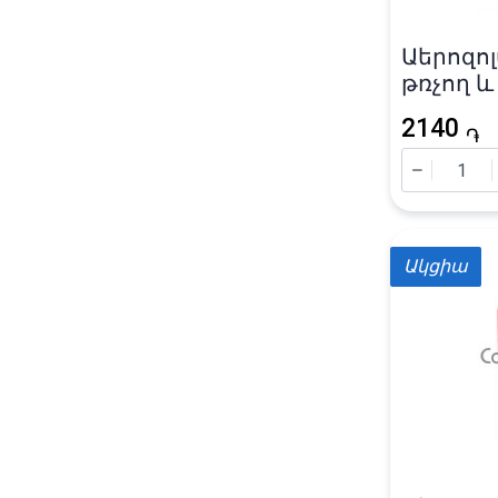
Աերոզոլ
թռչող և
միջատն
2140
«Raid» 40
֏
Ակցիա