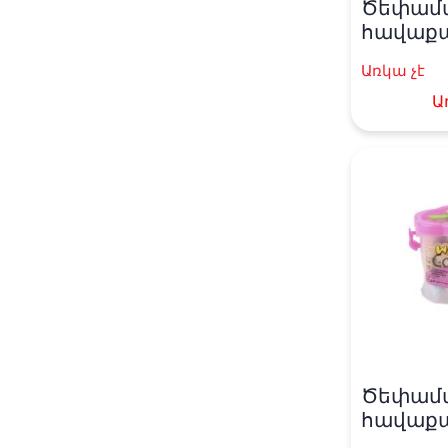
Ծեփամ
հավաքած
Jing» 12 
Առկա չէ
Ա
Ծեփամ
հավաքա