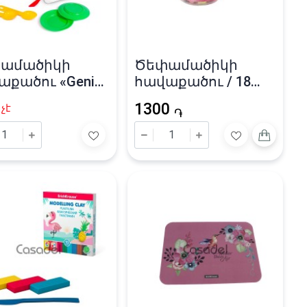
ամածիկի
Ծեփամածիկի
աքածու «Genio
հավաքածու / 18
 8 գույն
գույն
1300
չէ
֏