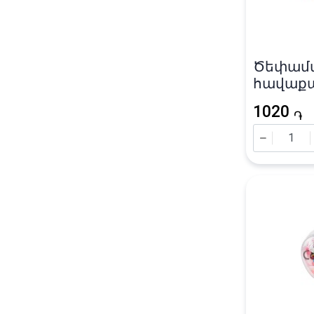
Ծեփամ
հավաքած
գույն
1020
֏