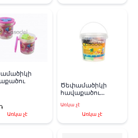
ամածիկի
աքածու
Ծեփամածիկի
հավաքածու
«Мульти Пульти» 15
Առկա չէ
գույն
֏
Առկա չէ
Առկա չէ