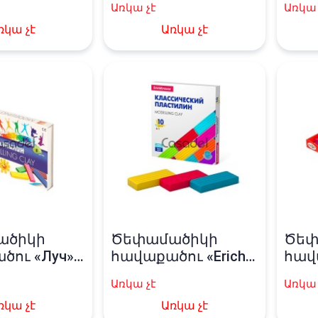
Առկա չէ
Առկա 
ռկա չէ
Առկա չէ
ածիկի
Ծեփամածիկի
Ծեփ
ու «Луч» 8
հավաքածու «Erich
հավ
Krause» 10 գույն
«Гам
Առկա չէ
Առկա 
ռկա չէ
Առկա չէ