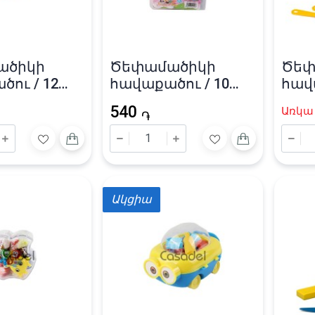
ածիկի
Ծեփամածիկի
Ծեփ
ու / 12
հավաքածու / 10
հավ
գույն
Kids»
540
Առկա 
֏
Ակցիա