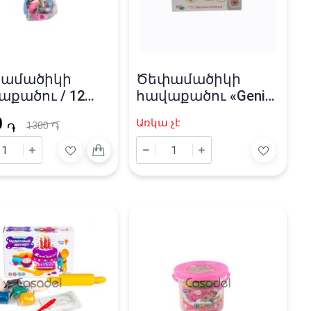
ամածիկի
Ծեփամածիկի
աքածու / 12
հավաքածու «Genio
ն
Kids» 8 գույն
0
Առկա չէ
1300
֏
֏