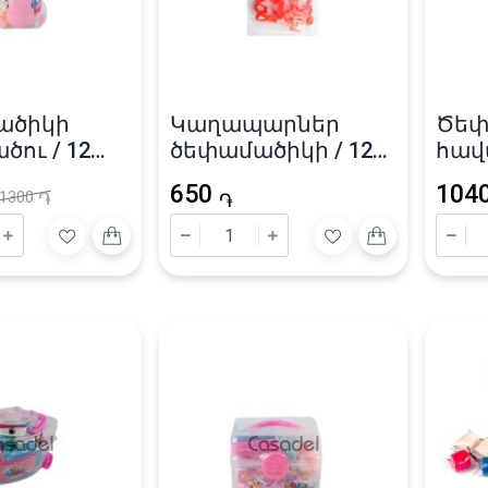
ածիկի
Կաղապարներ
Ծեփ
ու / 12
ծեփամածիկի / 12
հավ
հատ
գույ
650
104
1300
֏
֏