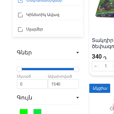
Ծեփամածիկներ
Կինետիկ Ավազ
Սլայմեր
Տակդիր
ծեփագո
Գներ
340
֏
Սկսած
Ավարտված
Ակցիա
Գույն