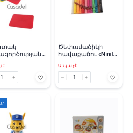
խտակ
Ծեփամածիկի
ագործության
հավաքածու «Ninile»
f»
12 գույն
չէ
Առկա չէ
իա