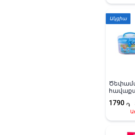
Ակցիա
Ծեփամ
հավաքա
1790
֏
Ա