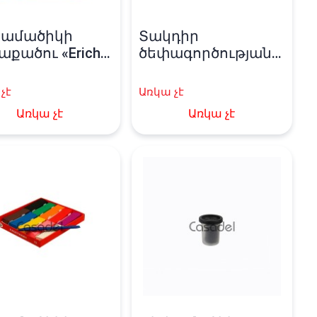
ամածիկի
Տակդիր
քածու «Erich
ծեփագործության
se» 10 գույն
«Erich Krause»
չէ
Առկա չէ
Առկա չէ
Առկա չէ