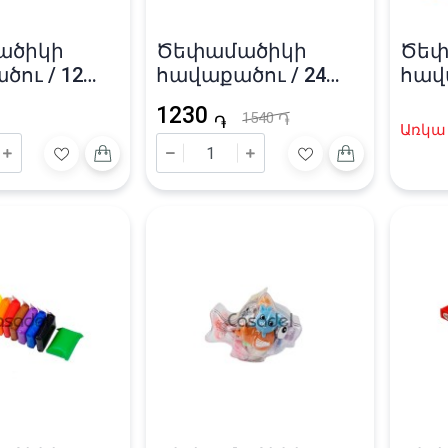
ածիկի
Ծեփամածիկի
Ծեփ
ու / 12
հավաքածու / 24
հավա
գույն
Krau
1230
1540
֏
֏
Առկա 