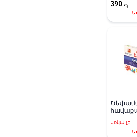
390
֏
Ա
Ծեփամ
հավաքած
գույն
Առկա չէ
Ա