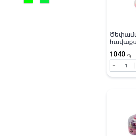
Ծեփամ
հավաքած
գույն
1040
֏