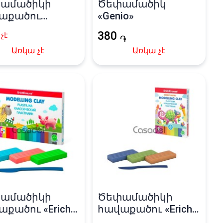
ամածիկի
Ծեփամածիկ
աքածու
«Genio»
ма» 10 գույն
380
չէ
֏
Առկա չէ
Առկա չէ
ամածիկի
Ծեփամածիկի
քածու «Erich
հավաքածու «Erich
se» 18 գույն
Krause» 8 գույն