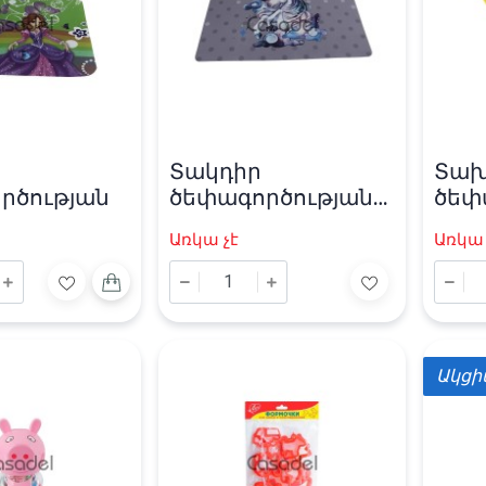
Տակդիր
Տա
րծության
ծեփագործության
ծեփ
«Erich Krause»
«Prof
Առկա չէ
Առկա 
Ակց