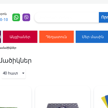
տրոն
Որ
10-10
ն
Ակցիաներ
Դեղատուն
Մեր մասին
ամածիկներ
ածիկներ
40 հատ