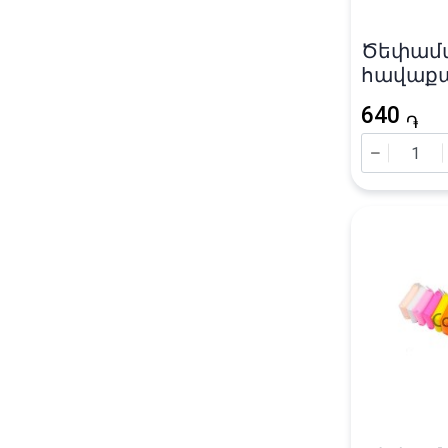
Ծեփամ
հավաքած
գույն
640
֏