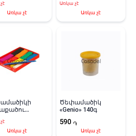
չէ
Առկա չէ
Առկա չէ
Առկա չէ
ամածիկի
Ծեփամածիկ
աքածու
«Genio» 140գ
ма» 8 գույն
590
չէ
֏
Առկա չէ
Առկա չէ