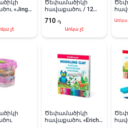
ածիկի
Ծեփամածիկի
Ծեփ
ու «Jing
հավաքածու / 12
հավ
գույն
գույն
«Гам
710
Առկա 
֏
ռկա չէ
Առկա չէ
ածիկի
Ծեփամածիկի
Ծեփ
ծու
հավաքածու «Erich
հավա
Krause» 12 գույն
Krau