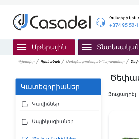
Զանգերի կեն
+374 95 52-
Մթերային
Տնտեսակա
Գլխավոր
Գրենական
Ստեղծագործական Պարագաներ
Ծեփ
Ծեփամ
Կատեգորիաներ
Ցուցադրել
Կավիճներ
Ապլիկացիաներ