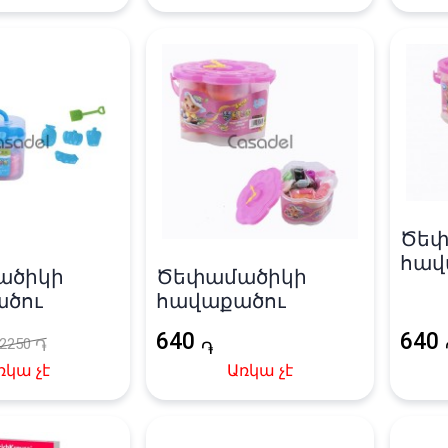
Ծեփ
հավ
ածիկի
Ծեփամածիկի
ծու
հավաքածու
640
640
2250
֏
֏
ռկա չէ
Առկա չէ