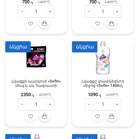
700
700
1400
1400
֏
֏
֏
֏
Ակցիա
Ակցիա
Լվացքի պարկուճ «Sofin»
Լվացքը փափկեցնող
մուգ և սև հագուստի
միջոց «Sofin» 1800մլ
2350
1090
4700
2180
֏
֏
֏
֏