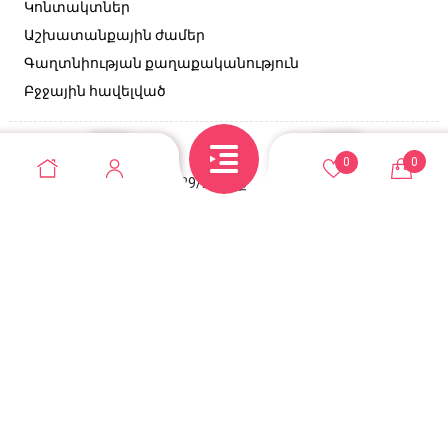
Կոնտակտներ
Աշխատանքային ժամեր
Գաղտնիության քաղաքականություն
Բջջային հավելված
Կապ
0
0
Անդրանիկի փող, 129/2 շենք
+374 95 52-10-10
casadel.store@gmail.com
© Casadel store 2026. Բոլոր իրավունքները
պաշտպանված են
Վեբ կայքերի պատրաստում զրոյից